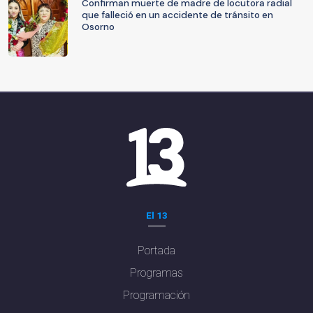
Confirman muerte de madre de locutora radial
que falleció en un accidente de tránsito en
Osorno
El 13
Portada
Programas
Programación