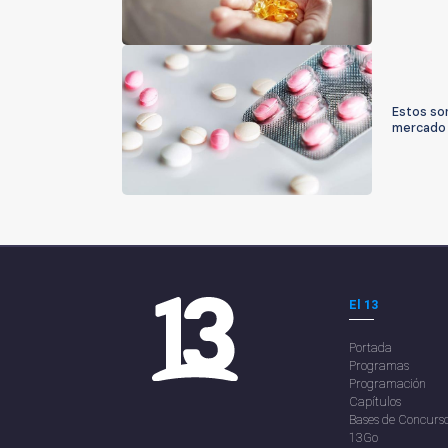
Estos son
mercado
El 13
Portada
Programas
Programación
Capítulos
Bases de Concurs
13Go