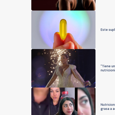
Este supl
"Tiene un
nutricion
Nutricion
grasa a a