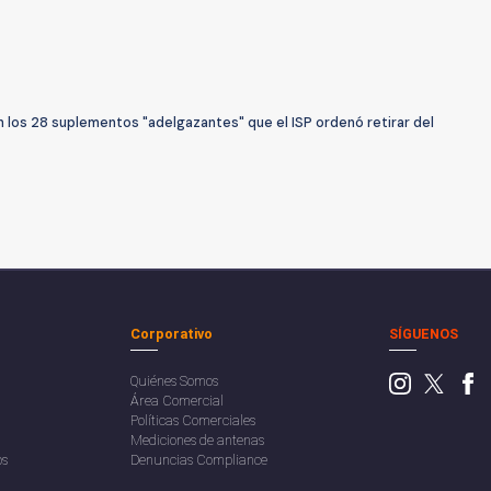
 los 28 suplementos "adelgazantes" que el ISP ordenó retirar del
Corporativo
SÍGUENOS
Quiénes Somos
Área Comercial
Políticas Comerciales
Mediciones de antenas
os
Denuncias Compliance