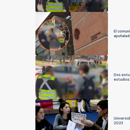
El comuni
apuñalad
Dos estu
estudios
Universid
2023