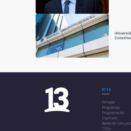
Universid
Constitu
El 13
Portada
Programas
Programación
Capítulos
Bases de Concurs
13Go