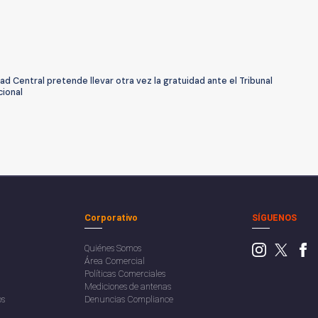
ad Central pretende llevar otra vez la gratuidad ante el Tribunal
cional
Corporativo
SÍGUENOS
Quiénes Somos
Área Comercial
Políticas Comerciales
Mediciones de antenas
os
Denuncias Compliance