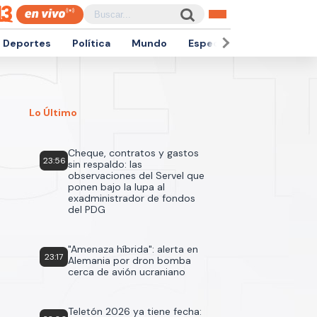
Deportes
Política
Mundo
Espectáculos
Empren
Lo Último
Cheque, contratos y gastos
23:56
sin respaldo: las
observaciones del Servel que
ponen bajo la lupa al
exadministrador de fondos
del PDG
"Amenaza híbrida": alerta en
23:17
Alemania por dron bomba
cerca de avión ucraniano
Teletón 2026 ya tiene fecha: