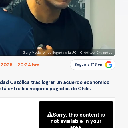
Gary Medel en su llegada a la UC - Créditos: Cruzados
 2025 - 20:24 hrs.
Seguir a T13 en
idad Católica tras lograr un acuerdo económico
está entre los mejores pagados de Chile.