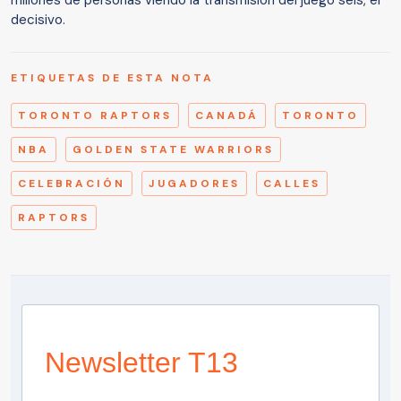
millones de personas viendo la transmisión del juego seis, el
decisivo.
ETIQUETAS DE ESTA NOTA
TORONTO RAPTORS
CANADÁ
TORONTO
NBA
GOLDEN STATE WARRIORS
CELEBRACIÓN
JUGADORES
CALLES
RAPTORS
Newsletter T13