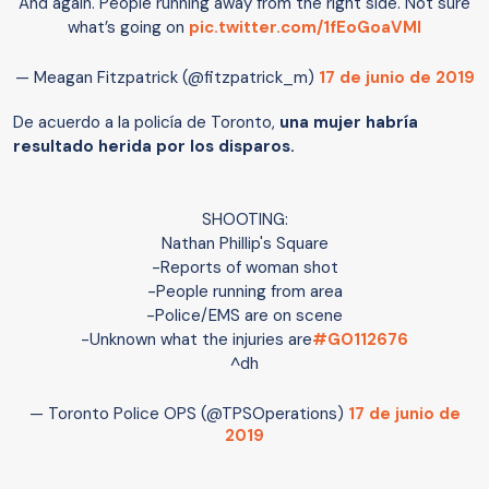
And again. People running away from the right side. Not sure
what’s going on
pic.twitter.com/1fEoGoaVMl
— Meagan Fitzpatrick (@fitzpatrick_m)
17 de junio de 2019
De acuerdo a la policía de Toronto,
una mujer habría
resultado herida por los disparos.
SHOOTING:
Nathan Phillip's Square
-Reports of woman shot
-People running from area
-Police/EMS are on scene
-Unknown what the injuries are
#GO112676
^dh
— Toronto Police OPS (@TPSOperations)
17 de junio de
2019