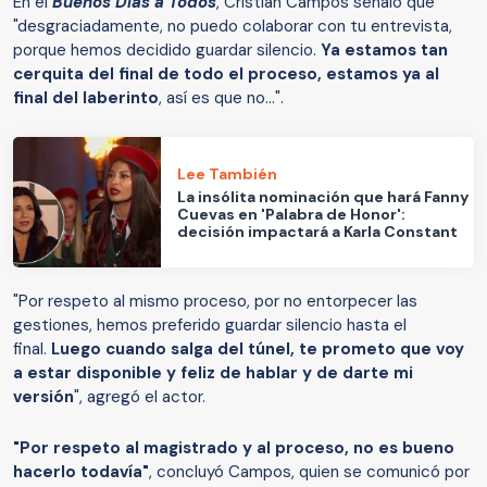
En el
Buenos Días a Todos
, Cristián Campos señaló que
"desgraciadamente, no puedo colaborar con tu entrevista,
porque hemos decidido guardar silencio.
Ya estamos tan
cerquita del final de todo el proceso, estamos ya al
final del laberinto
, así es que no...".
Lee También
La insólita nominación que hará Fanny
Cuevas en 'Palabra de Honor':
decisión impactará a Karla Constant
"Por respeto al mismo proceso, por no entorpecer las
gestiones, hemos preferido guardar silencio hasta el
final.
Luego cuando salga del túnel, te prometo que voy
a estar disponible y feliz de hablar y de darte mi
versión
", agregó el actor.
"Por respeto al magistrado y al proceso, no es bueno
hacerlo todavía"
, concluyó Campos, quien se comunicó por