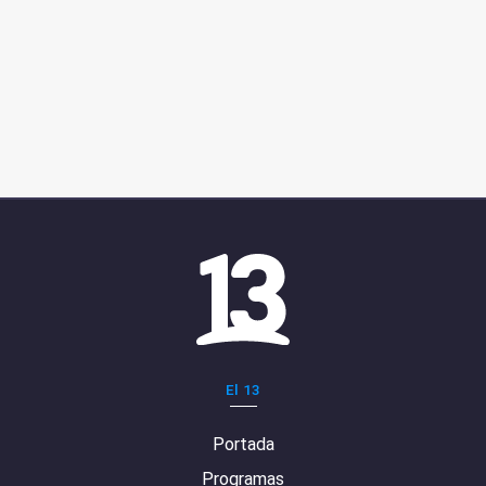
El 13
Portada
Programas