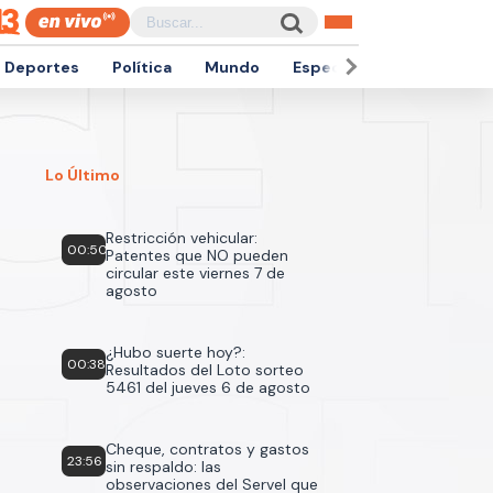
Deportes
Política
Mundo
Espectáculos
Empren
Lo Último
Restricción vehicular:
00:50
Patentes que NO pueden
circular este viernes 7 de
agosto
¿Hubo suerte hoy?:
00:38
Resultados del Loto sorteo
5461 del jueves 6 de agosto
Cheque, contratos y gastos
23:56
sin respaldo: las
observaciones del Servel que