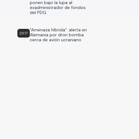
ponen bajo la lupa al
exadministrador de fondos
del PDG
"Amenaza híbrida": alerta en
23:17
Alemania por dron bomba
cerca de avión ucraniano