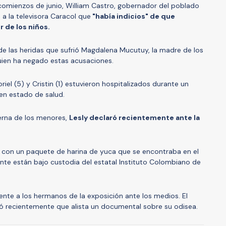
 comienzos de junio, William Castro, gobernador del poblado
o a la televisora Caracol que
"había indicios" de que
r de los niños.
e las heridas que sufrió Magdalena Mucutuy, la madre de los
ien ha negado estas acusaciones.
oriel (5) y Cristin (1) estuvieron hospitalizados durante un
en estado de salud.
erna de los menores,
Lesly declaró recientemente ante la
ron con un paquete de harina de yuca que se encontraba en el
ente están bajo custodia del estatal Instituto Colombiano de
nte a los hermanos de la exposición ante los medios. El
ió recientemente que alista un documental sobre su odisea.