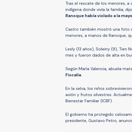
Tras el rescate de los menores, a
indígena donde vivía la familia, dij
Ranoque había violado a la mayo
Castro también mostró una foto d
menores, a manos de Ranoque, qu
Lesly (13 años), Soleiny (9), Tien N
mes y fueron dados de alta en bu
Según María Valencia, abuela mat
Fiscalía.
En la selva, los niños sobrevivie
avión y frutos silvestres. Actualm
Bienestar Familiar (ICBF).
El gobierno ha protegido celosame
presidente, Gustavo Petro, anunc