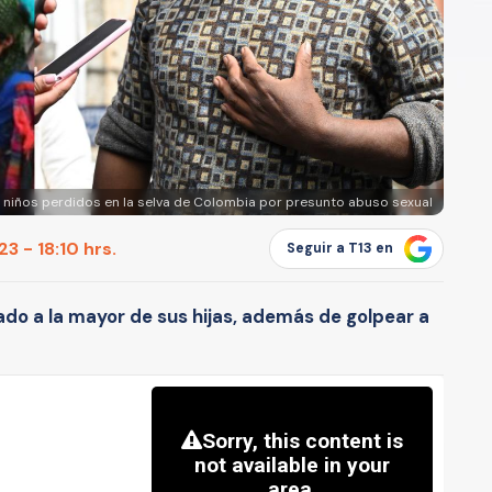
s niños perdidos en la selva de Colombia por presunto abuso sexual
3 - 18:10 hrs.
Seguir a T13 en
do a la mayor de sus hijas, además de golpear a