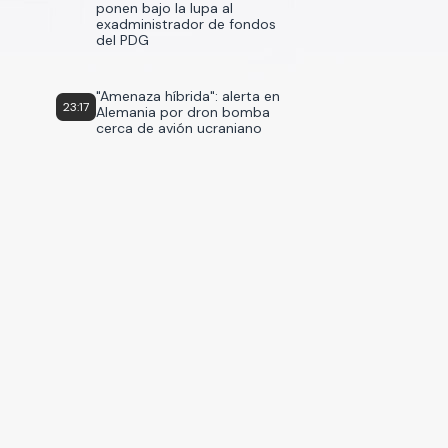
ponen bajo la lupa al
exadministrador de fondos
del PDG
"Amenaza híbrida": alerta en
23:17
Alemania por dron bomba
cerca de avión ucraniano