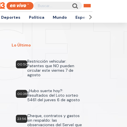
Deportes
Política
Mundo
Espectáculos
Empren
Lo Último
Restricción vehicular:
00:50
Patentes que NO pueden
circular este viernes 7 de
agosto
¿Hubo suerte hoy?:
00:38
Resultados del Loto sorteo
5461 del jueves 6 de agosto
Cheque, contratos y gastos
23:56
sin respaldo: las
observaciones del Servel que