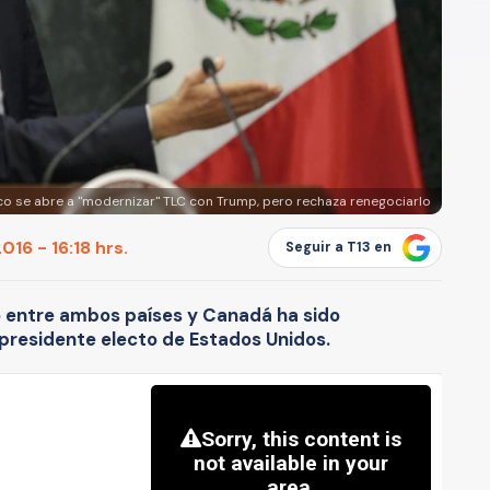
co se abre a "modernizar" TLC con Trump, pero rechaza renegociarlo
16 - 16:18 hrs.
Seguir a T13 en
io entre ambos países y Canadá ha sido
 presidente electo de Estados Unidos.