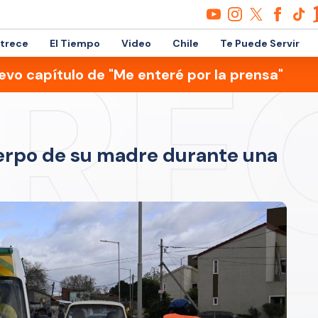
etrece
El Tiempo
Video
Chile
Te Puede Servir
evo capítulo de "Me enteré por la prensa"
uerpo de su madre durante una