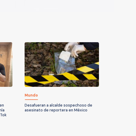
Mundo
 en
Desafueran a alcalde sospechoso de
nía
asesinato de reportera en México
kTok