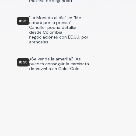
materia de seguridad
"La Moneda al día" en "Me
18:39
enteré por la prensa":
Canciller podría detallar
desde Colombia
negociaciones con EE.UU. por
aranceles
¿Se vende la amarilla?: Así
18:38
puedes conseguir la camiseta
de Vozinha en Colo-Colo