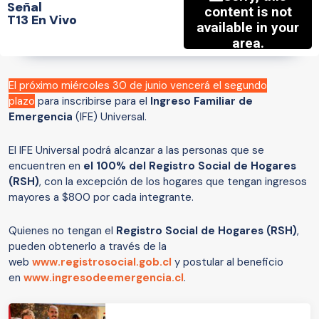
Señal
T13 En Vivo
El próximo miércoles 30 de junio vencerá el segundo
plazo
para inscribirse para el
Ingreso Familiar de
Emergencia
(IFE) Universal.
El IFE Universal podrá alcanzar a las personas que se
encuentren en
el 100% del Registro Social de Hogares
(RSH)
, con la excepción de los hogares que tengan ingresos
mayores a $800 por cada integrante.
Quienes no tengan el
Registro Social de Hogares (RSH)
,
pueden obtenerlo a través de la
web
www.registrosocial.gob.cl
y postular al beneficio
en
www.ingresodeemergencia.cl
.