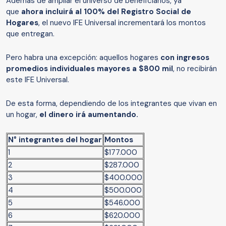
Además de ampliar el universo de beneficiarios, ya
que
ahora incluirá al 100% del Registro Social de
Hogares
, el nuevo IFE Universal incrementará los montos
que entregan.
Pero habra una excepción: aquellos hogares
con ingresos
promedios individuales mayores a $800 mil
, no recibirán
este IFE Universal.
De esta forma, dependiendo de los integrantes que vivan en
un hogar,
el dinero irá aumentando.
N° integrantes del hogar
Montos
1
$177.000
2
$287.000
3
$400.000
4
$500.000
5
$546.000
6
$620.000