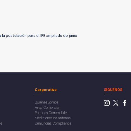
la postulación para el IFE ampliado de junio
Corporativo
SÍGUENOS
Quiénes Somos
Área Comercial
Políticas Comerciales
Mediciones de antenas
os
Denuncias Compliance