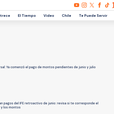
etrece
El Tiempo
Video
Chile
Te Puede Servir
rsal: Ya comenzó el pago de montos pendientes de junio y julio
 pagos del IFE retroactivo de junio: revisa si te corresponde el
o y los montos