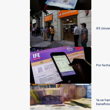
IFE Unive
Por fecha
Ya se han
beneficio