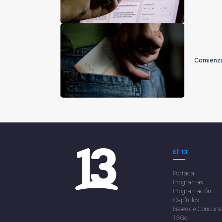
Comienza 
El 13
Portada
Programas
Programación
Capítulos
Bases de Concurs
13Go