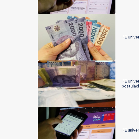
IFE Unive
IFE Unive
postulac
IFE unive