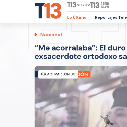
Lo Último
Reportajes Tel
Nacional
“Me acorralaba”: El duro
exsacerdote ortodoxo s