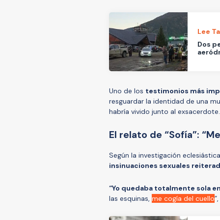
Lee T
Dos pe
aeród
Uno de los
testimonios más impa
resguardar la identidad de una mu
habría vivido junto al exsacerdote.
El relato de “Sofía”: “M
Según la investigación eclesiástic
insinuaciones sexuales reiterada
“Yo quedaba totalmente sola en 
las esquinas,
me cogía del cuello
”