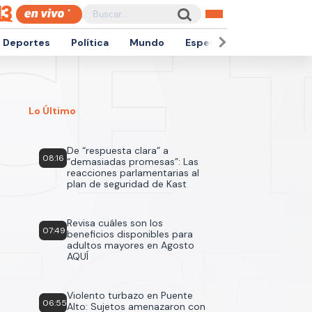
Deportes
Política
Mundo
Espectáculos
Empren
Lo Último
De “respuesta clara” a
08:16
“demasiadas promesas”: Las
reacciones parlamentarias al
plan de seguridad de Kast
Revisa cuáles son los
07:49
beneficios disponibles para
adultos mayores en Agosto
AQUÍ
Violento turbazo en Puente
06:55
Alto: Sujetos amenazaron con