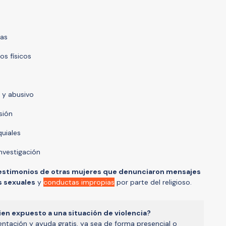
das
s físicos
 y abusivo
sión
uiales
investigación
estimonios de otras mujeres que denunciaron mensajes
 sexuales
y
conductas impropias
por parte del religioso.
ien expuesto a una situación de violencia?
ientación y ayuda gratis, ya sea de forma presencial o