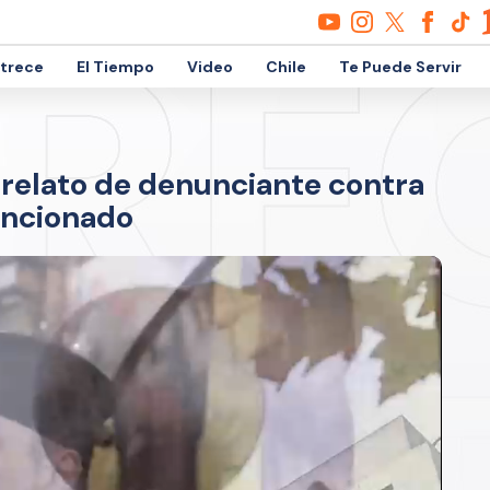
etrece
El Tiempo
Video
Chile
Te Puede Servir
 relato de denunciante contra
ancionado