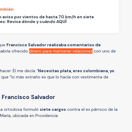
ambién
 aviso por vientos de hasta 70 km/h en siete
es: Revisa dónde y cuándo AQUÍ
que
Francisco Salvador realizaba comentarios de
 habría ofrecido
dinero para mantener relaciones
con uno de
hacer. Él me decía:
‘Necesitas plata, eres colombiana, yo
o que "lo más extraño es que lo hacía con vestimenta de
 Francisco Salvador
esia ortodoxa formuló
siete cargos
contra el ex párroco de la
María, ubicada en Providencia.