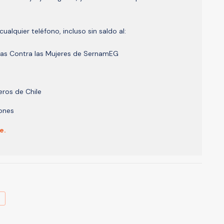
ualquier teléfono, incluso sin saldo al:
ias Contra las Mujeres de SernamEG
eros de Chile
iones
e.
A
L