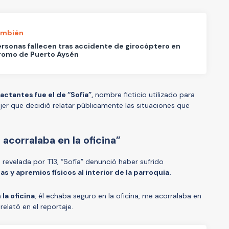
ambién
rsonas fallecen tras accidente de girocóptero en
romo de Puerto Aysén
ctantes fue el de “Sofía”,
nombre ficticio utilizado para
jer que decidió relatar públicamente las situaciones que
e acorralaba en la oficina”
a revelada por T13, “Sofía” denunció haber sufrido
s y apremios físicos al interior de la parroquia.
la oficina
, él echaba seguro en la oficina, me acorralaba en
, relató en el reportaje.