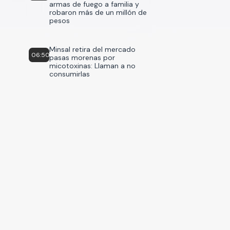
armas de fuego a familia y
robaron más de un millón de
pesos
Minsal retira del mercado
06:50
pasas morenas por
micotoxinas: Llaman a no
consumirlas