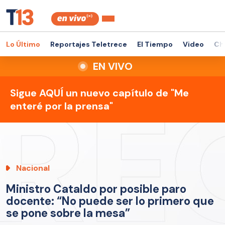
Lo Último
Reportajes Teletrece
El Tiempo
Video
Ch
EN VIVO
Sigue AQUÍ un nuevo capítulo de "Me
enteré por la prensa"
Nacional
Ministro Cataldo por posible paro
docente: “No puede ser lo primero que
se pone sobre la mesa”