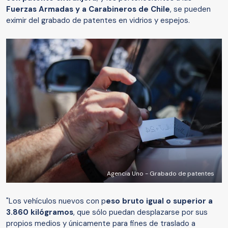
Fuerzas Armadas y a Carabineros de Chile
, se pueden
eximir del grabado de patentes en vidrios y espejos.
Agencia Uno - Grabado de patentes
"Los vehículos nuevos con p
eso bruto igual o superior a
3.860 kilógramos
, que sólo puedan desplazarse por sus
propios medios y únicamente para fines de traslado a