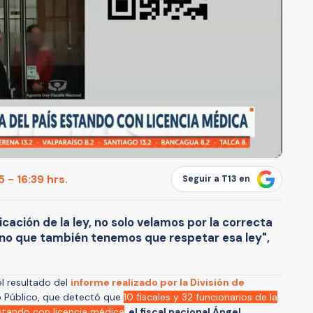
 - 16:39 hrs.
Seguir a T13 en
icación de la ley, no solo velamos por la correcta
 sino que también tenemos que respetar esa ley",
l resultado del
informe realizado por la División de
o Público, que detectó que
10 fiscales y 32 funcionarios de la
 estando con licencia médica
,
el fiscal nacional Ángel