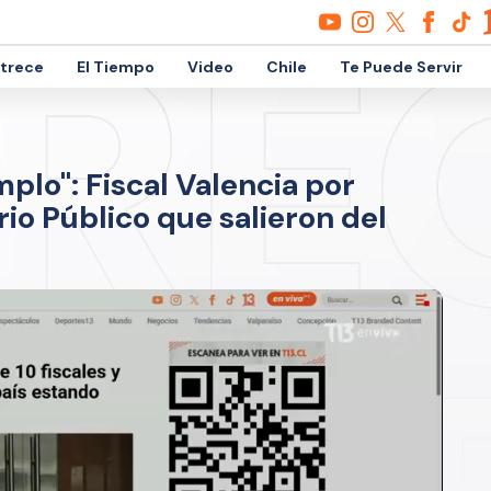
etrece
El Tiempo
Video
Chile
Te Puede Servir
plo": Fiscal Valencia por
rio Público que salieron del