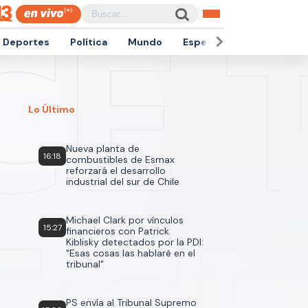
Deportes
Política
Mundo
Espectáculos
Empren
Lo Último
Nueva planta de
16:18
combustibles de Esmax
reforzará el desarrollo
industrial del sur de Chile
Michael Clark por vínculos
15:27
financieros con Patrick
Kiblisky detectados por la PDI:
"Esas cosas las hablaré en el
tribunal"
PS envía al Tribunal Supremo