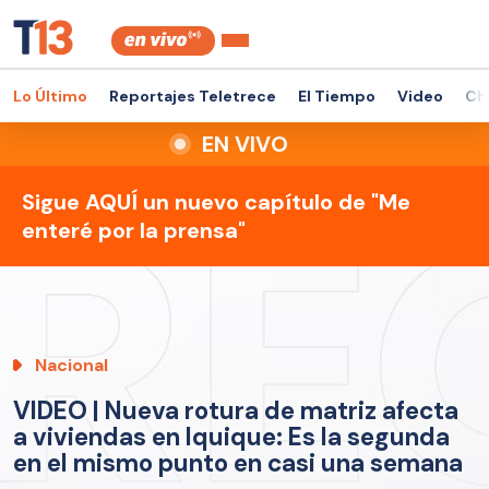
Lo Último
Reportajes Teletrece
El Tiempo
Video
Ch
EN VIVO
Sigue AQUÍ un nuevo capítulo de "Me
enteré por la prensa"
Nacional
VIDEO | Nueva rotura de matriz afecta
a viviendas en Iquique: Es la segunda
en el mismo punto en casi una semana