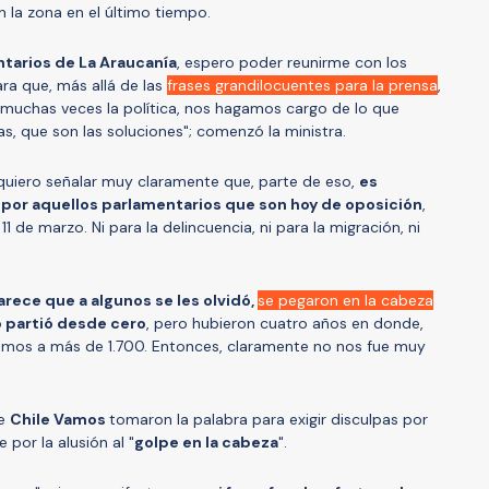
 la zona en el último tiempo.
ntarios de La Araucanía
, espero poder reunirme con los
ara que, más allá de las
frases grandilocuentes para la prensa
,
 muchas veces la política, nos hagamos cargo de lo que
s, que son las soluciones"; comenzó la ministra.
"quiero señalar muy claramente que, parte de eso,
es
por aquellos parlamentarios que son hoy de oposición
,
1 de marzo. Ni para la delincuencia, ni para la migración, ni
arece que a algunos se les olvidó,
se pegaron en la cabeza
 partió desde cero
, pero hubieron cuatro años en donde,
gamos a más de 1.700. Entonces, claramente no nos fue muy
de
Chile Vamos
tomaron la palabra para exigir disculpas por
 por la alusión al "
golpe en la cabeza
".