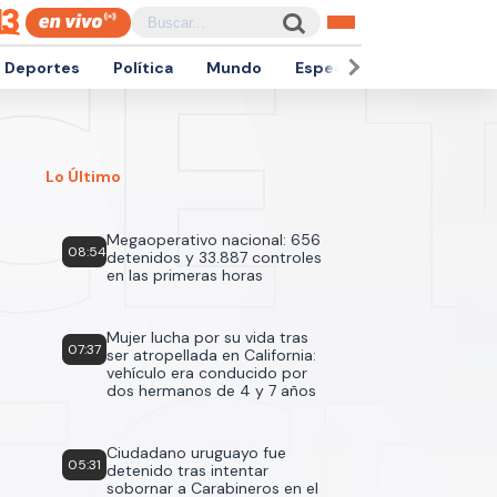
Deportes
Política
Mundo
Espectáculos
Empren
Lo Último
Megaoperativo nacional: 656
08:54
detenidos y 33.887 controles
en las primeras horas
Mujer lucha por su vida tras
07:37
ser atropellada en California:
vehículo era conducido por
dos hermanos de 4 y 7 años
Ciudadano uruguayo fue
05:31
detenido tras intentar
sobornar a Carabineros en el