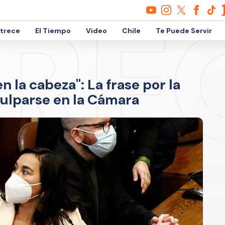
etrece
El Tiempo
Video
Chile
Te Puede Servir
 la cabeza": La frase por la
culparse en la Cámara