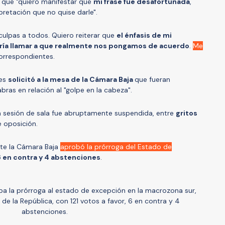
ó que "quiero manifestar que
mi frase fue desafortunada
,
retación que no quise darle".
sculpas a todos. Quiero reiterar que
el énfasis de mi
ría llamar a que realmente nos pongamos de acuerdo
.
Me
rrespondientes.
hes
solicitó a la mesa de la Cámara Baja
que fueran
abras en relación al "golpe en la cabeza".
la sesión de sala fue abruptamente suspendida, entre
gritos
 oposición.
nte la Cámara Baja
aprobó la prórroga del Estado de
 6 en contra y 4 abstenciones
.
 la prórroga al estado de excepción en la macrozona sur,
 de la República, con 121 votos a favor, 6 en contra y 4
abstenciones.