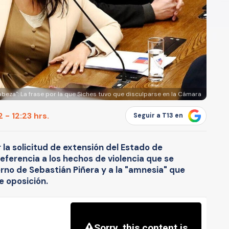
abeza": La frase por la que Siches tuvo que disculparse en la Cámara
 - 12:23 hrs.
Seguir a T13 en
 la solicitud de extensión del Estado de
referencia a los hechos de violencia que se
rno de Sebastián Piñera y a la "amnesia" que
e oposición.