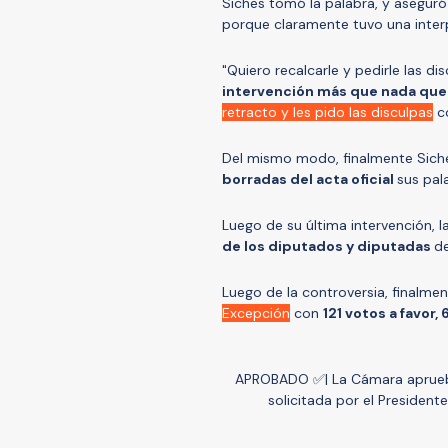
Siches tomó la palabra, y asegur
porque claramente tuvo una interp
"Quiero recalcarle y pedirle las di
intervención más que nada que
retracto y les pido las disculpas
co
Del mismo modo, finalmente Sic
borradas del acta oficial
sus pal
Luego de su última intervención, 
de los diputados y diputadas
de
Luego de la controversia, finalme
Excepción
con
121 votos a favor,
APROBADO ✅| La Cámara aprueba
solicitada por el Presidente