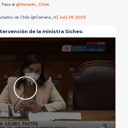
Pasa al
@Senado_Chile
putados de Chile (@Camara_cl)
July 29, 2022
tervención de la ministra Siches: