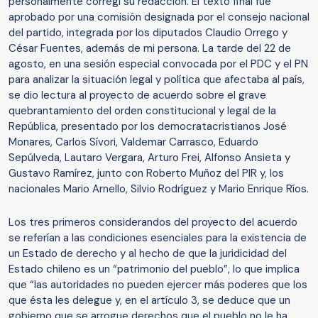
personalmente corregí su redacción. El texto final fue
aprobado por una comisión designada por el consejo nacional
del partido, integrada por los diputados Claudio Orrego y
César Fuentes, además de mi persona. La tarde del 22 de
agosto, en una sesión especial convocada por el PDC y el PN
para analizar la situación legal y política que afectaba al país,
se dio lectura al proyecto de acuerdo sobre el grave
quebrantamiento del orden constitucional y legal de la
República, presentado por los democratacristianos José
Monares, Carlos Sívori, Valdemar Carrasco, Eduardo
Sepúlveda, Lautaro Vergara, Arturo Frei, Alfonso Ansieta y
Gustavo Ramírez, junto con Roberto Muñoz del PIR y, los
nacionales Mario Arnello, Silvio Rodríguez y Mario Enrique Ríos.
Los tres primeros considerandos del proyecto del acuerdo
se referían a las condiciones esenciales para la existencia de
un Estado de derecho y al hecho de que la juridicidad del
Estado chileno es un “patrimonio del pueblo”, lo que implica
que “las autoridades no pueden ejercer más poderes que los
que ésta les delegue y, en el artículo 3, se deduce que un
gobierno que se arrogue derechos que el pueblo no le ha