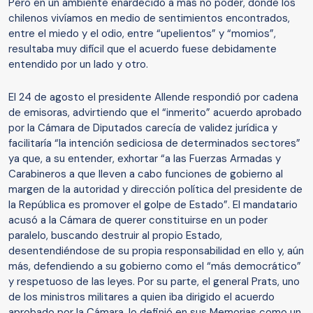
Pero en un ambiente enardecido a más no poder, donde los
chilenos vivíamos en medio de sentimientos encontrados,
entre el miedo y el odio, entre “upelientos” y “momios”,
resultaba muy difícil que el acuerdo fuese debidamente
entendido por un lado y otro.
El 24 de agosto el presidente Allende respondió por cadena
de emisoras, advirtiendo que el “inmerito” acuerdo aprobado
por la Cámara de Diputados carecía de validez jurídica y
facilitaría “la intención sediciosa de determinados sectores”
ya que, a su entender, exhortar “a las Fuerzas Armadas y
Carabineros a que lleven a cabo funciones de gobierno al
margen de la autoridad y dirección política del presidente de
la República es promover el golpe de Estado”. El mandatario
acusó a la Cámara de querer constituirse en un poder
paralelo, buscando destruir al propio Estado,
desentendiéndose de su propia responsabilidad en ello y, aún
más, defendiendo a su gobierno como el “más democrático”
y respetuoso de las leyes. Por su parte, el general Prats, uno
de los ministros militares a quien iba dirigido el acuerdo
aprobado por la Cámara, lo definió en sus Memorias como un