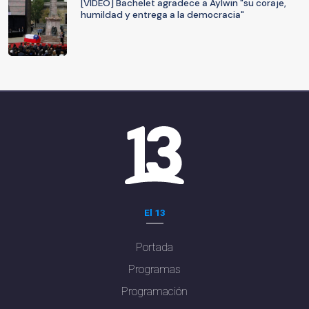
[VIDEO] Bachelet agradece a Aylwin "su coraje,
humildad y entrega a la democracia"
El 13
Portada
Programas
Programación