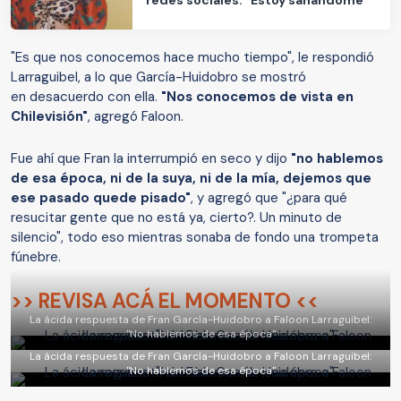
"Es que nos conocemos hace mucho tiempo", le respondió
Larraguibel, a lo que García-Huidobro se mostró
en desacuerdo con ella.
"Nos conocemos de vista en
Chilevisión"
, agregó Faloon.
Fue ahí que Fran la interrumpió en seco y dijo
"no hablemos
de esa época, ni de la suya, ni de la mía, dejemos que
ese pasado quede pisado"
, y agregó que "¿para qué
resucitar gente que no está ya, cierto?. Un minuto de
silencio", todo eso mientras sonaba de fondo una trompeta
fúnebre.
>> REVISA ACÁ EL MOMENTO <<
La ácida respuesta de Fran García-Huidobro a Faloon Larraguibel:
"No hablemos de esa época"
La ácida respuesta de Fran García-Huidobro a Faloon Larraguibel:
"No hablemos de esa época"