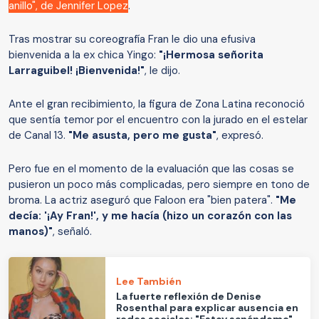
anillo", de Jennifer Lopez
.
Tras mostrar su coreografía Fran le dio una efusiva
bienvenida a la ex chica Yingo:
"¡Hermosa señorita
Larraguibel! ¡Bienvenida!"
, le dijo.
Ante el gran recibimiento, la figura de Zona Latina reconoció
que sentía temor por el encuentro con la jurado en el estelar
de Canal 13.
"Me asusta, pero me gusta"
, expresó.
Pero fue en el momento de la evaluación que las cosas se
pusieron un poco más complicadas, pero siempre en tono de
broma. La actriz aseguró que Faloon era "bien patera".
"Me
decía: '¡Ay Fran!', y me hacía (hizo un corazón con las
manos)"
, señaló.
Lee También
La fuerte reflexión de Denise
Rosenthal para explicar ausencia en
redes sociales: "Estoy sanándome"