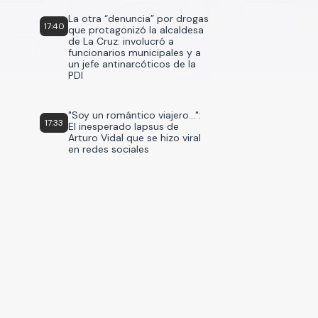
La otra “denuncia” por drogas
17:40
que protagonizó la alcaldesa
de La Cruz: involucró a
funcionarios municipales y a
un jefe antinarcóticos de la
PDI
"Soy un romántico viajero...":
17:33
El inesperado lapsus de
Arturo Vidal que se hizo viral
en redes sociales