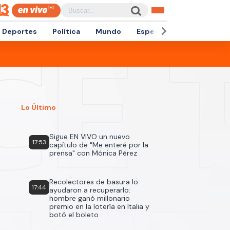
Deportes
Política
Mundo
Espectáculos
Empren
Lo Último
Sigue EN VIVO un nuevo
17:53
capítulo de "Me enteré por la
prensa" con Mónica Pérez
Recolectores de basura lo
17:44
ayudaron a recuperarlo:
hombre ganó millonario
premio en la lotería en Italia y
botó el boleto