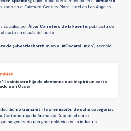
teven Spielberg
quien posó con la muñeca en el
almuerzo
alizado en el Fairmont Century Plaza Hotel en Los Angeles,
s sociales por
Álvar Carretero de la Fuente
, publicista de
l corto en el país del norte.
ista de @bestiashortfilm en el #OscarsLunch"
, escribió
ambién
a": la siniestra hija de alemanes que inspiró un corto
ado a un Óscar
 decidió
no transmitir la premiación de ocho categorías
or Cortometraje de Animación (donde el corto
 que ha generado una gran polémica en la industria.