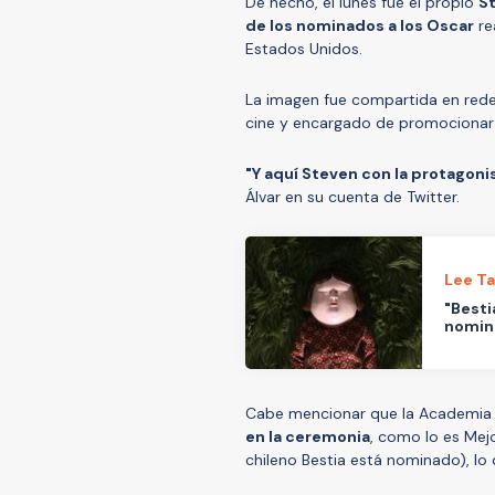
De hecho, el lunes fue el propio
S
de los nominados a los Oscar
re
Estados Unidos.
La imagen fue compartida en rede
cine y encargado de promocionar e
"Y aquí Steven con la protagon
Álvar en su cuenta de Twitter.
Lee T
"Besti
nomin
Cabe mencionar que la Academia
en la ceremonia
, como lo es Mej
chileno Bestia está nominado), lo