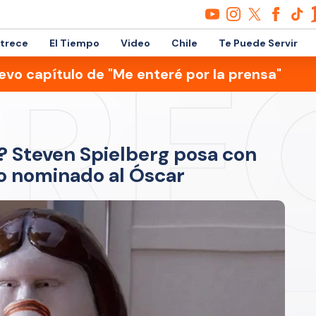
etrece
El Tiempo
Video
Chile
Te Puede Servir
evo capítulo de "Me enteré por la prensa"
? Steven Spielberg posa con
o nominado al Óscar