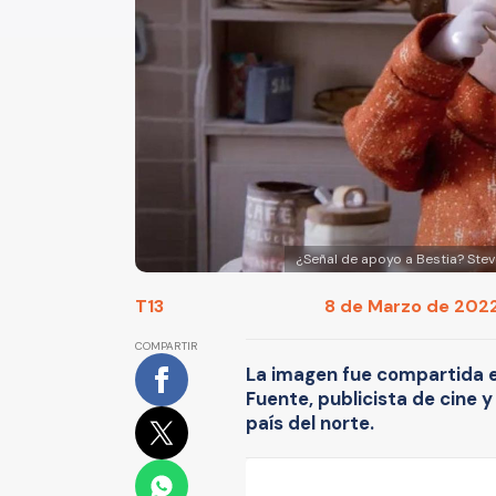
¿Señal de apoyo a Bestia? Ste
T13
8 de Marzo de 2022
COMPARTIR
La imagen fue compartida en
Fuente, publicista de cine 
país del norte.