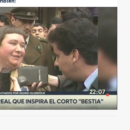
mbién:
A