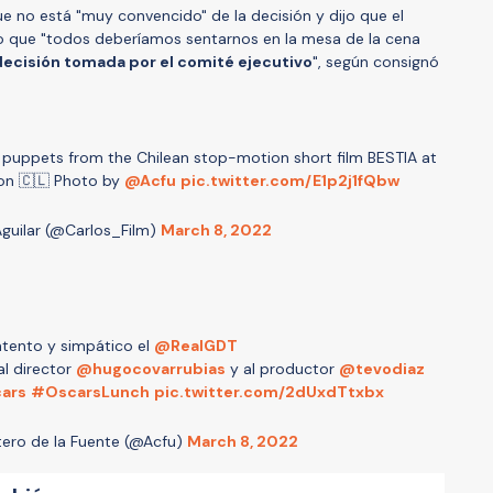
ue no está "muy convencido" de la decisión y dijo que el
 lo que "todos deberíamos sentarnos en la mesa de la cena
decisión tomada por el comité ejecutivo
", según consignó
e puppets from the Chilean stop-motion short film BESTIA at
on 🇨🇱 Photo by
@Acfu
pic.twitter.com/E1p2j1fQbw
Aguilar (@Carlos_Film)
March 8, 2022
tento y simpático el
@RealGDT
al director
@hugocovarrubias
y al productor
@tevodiaz
ars
#OscarsLunch
pic.twitter.com/2dUxdTtxbx
tero de la Fuente (@Acfu)
March 8, 2022