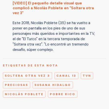
[VIDEO] El pequeño detalle visual que
complicó a Nicolás Poblete en "Soltera otra
vez 3"
Este 2018, Nicolás Poblete (35) se ha vuelto a
poner en pantalla en los pies de uno de sus
personajes más queridos e importantes en la TV,
el de "El Turco" en la tercera temporada de
"Soltera otra vez". "Lo encontré un tremendo
desafío, súper complejo.
ETIQUETAS DE ESTA NOTA
SOLTERA OTRA VEZ 3
CANAL 13
TVN
PRECIOSAS
SUSANA HIDALGO
NICOLÁS POBLETE
POBRE RICO