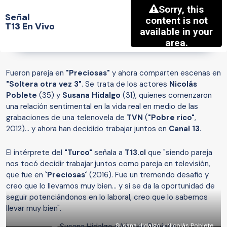
Señal
T13 En Vivo
Fueron pareja en
"Preciosas"
y ahora comparten escenas en
"Soltera otra vez 3"
. Se trata de los actores
Nicolás
Poblete
(35) y
Susana Hidalgo
(31), quienes comenzaron
una relación sentimental en la vida real en medio de las
grabaciones de una telenovela de
TVN
(
"Pobre rico"
,
2012)... y ahora han decidido trabajar juntos en
Canal 13
.
El intérprete del
"Turco"
señala a
T13.cl
que "siendo pareja
nos tocó decidir trabajar juntos como pareja en televisión,
que fue en
`Preciosas´
(2016). Fue un tremendo desafío y
creo que lo llevamos muy bien... y si se da la oportunidad de
seguir potenciándonos en lo laboral, creo que lo sabemos
llevar muy bien".
Susana Hidalgo y Nicolás Poblete