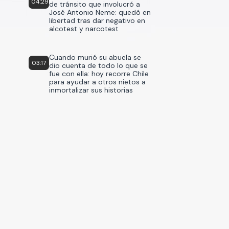
04:29
de tránsito que involucró a
José Antonio Neme: quedó en
libertad tras dar negativo en
alcotest y narcotest
Cuando murió su abuela se
03:17
dio cuenta de todo lo que se
fue con ella: hoy recorre Chile
para ayudar a otros nietos a
inmortalizar sus historias