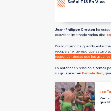
Señal
T13 En Vivo
Jean-Philippe Cretton
ha estado
estuviese internado varios días
en
Por lo mismo ha querido estar más
recuperar el tiempo que estuvo aus
responder dudas que los usuarios 
Lo anterior en relación a temas 
su
quiebre con
Pamela Díaz
, qui
Lee T
Pudo p
que li