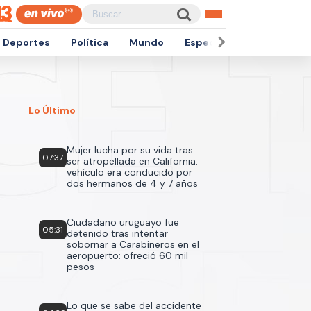
Deportes
Política
Mundo
Espectáculos
Empren
Lo Último
Mujer lucha por su vida tras
07:37
ser atropellada en California:
vehículo era conducido por
dos hermanos de 4 y 7 años
Ciudadano uruguayo fue
05:31
detenido tras intentar
sobornar a Carabineros en el
aeropuerto: ofreció 60 mil
pesos
Lo que se sabe del accidente