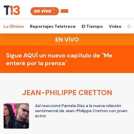
Lo Último
Reportajes Teletrece
El Tiempo
Video
Ch
EN VIVO
Sigue AQUÍ un nuevo capítulo de "Me
enteré por la prensa"
JEAN-PHILIPPE CRETTON
Así reaccionó Pamela Díaz a la nueva relación
sentimental de Jean-Philippe Cretton con joven
actriz