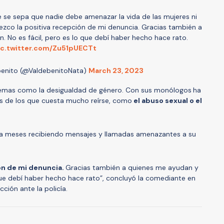
 se sepa que nadie debe amenazar la vida de las mujeres ni
dezco la positiva recepción de mi denuncia. Gracias también a
 No es fácil, pero es lo que debí haber hecho hace rato.
ic.twitter.com/Zu51pUECTt
benito (@ValdebenitoNata)
March 23, 2023
a temas como la desigualdad de género. Con sus monólogos
ha
s de los que cuesta mucho reírse, como
el abuso sexual o el
eva meses recibiendo mensajes y llamadas amenazantes a su
ón de mi denuncia.
Gracias también a quienes me ayudan y
 que debí haber hecho hace rato”, concluyó la comediante en
cción ante la policía.
A