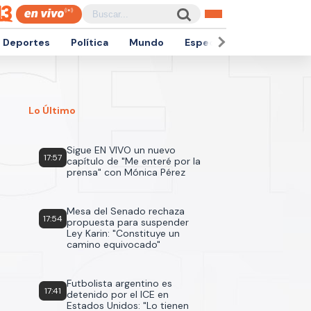
Deportes
Política
Mundo
Espectáculos
Empren
Lo Último
Sigue EN VIVO un nuevo
17:57
capítulo de "Me enteré por la
prensa" con Mónica Pérez
Mesa del Senado rechaza
17:54
propuesta para suspender
Ley Karin: "Constituye un
camino equivocado"
Futbolista argentino es
17:41
detenido por el ICE en
Estados Unidos: "Lo tienen