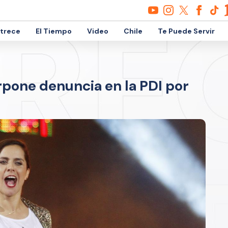
etrece
El Tiempo
Video
Chile
Te Puede Servir
rpone denuncia en la PDI por