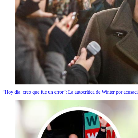
“Hoy día, creo que fue un error”: La autocrítica de Winter por acusaci