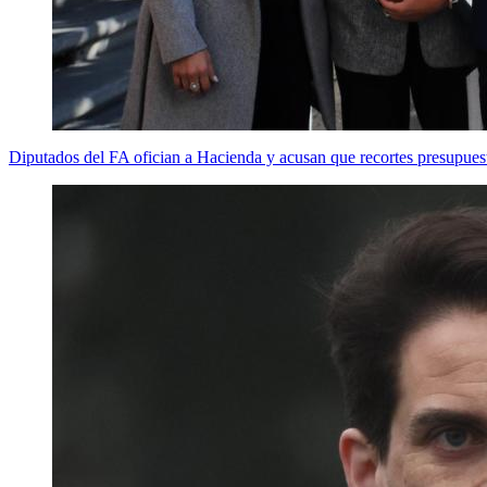
Diputados del FA ofician a Hacienda y acusan que recortes presupuest