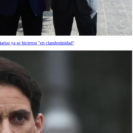
arios ya se hicieron "en clandestinidad"