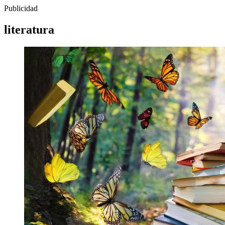
Publicidad
literatura