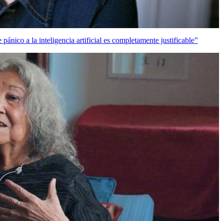
 pánico a la inteligencia artificial es completamente justificable”