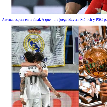
Arsenal espera en la final: A qué hora juega Bayern Múnich y PSG p