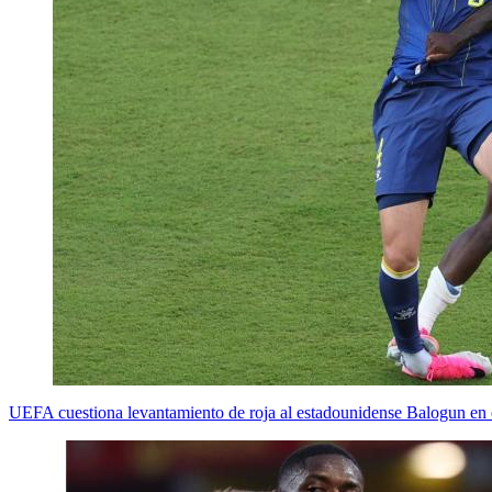
UEFA cuestiona levantamiento de roja al estadounidense Balogun en 