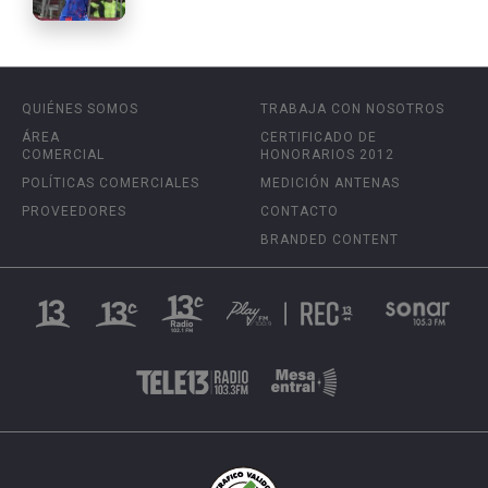
QUIÉNES SOMOS
TRABAJA CON NOSOTROS
ÁREA
CERTIFICADO DE
COMERCIAL
HONORARIOS 2012
POLÍTICAS COMERCIALES
MEDICIÓN ANTENAS
PROVEEDORES
CONTACTO
BRANDED CONTENT