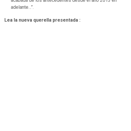
acabada de los antecedentes desde el año 2013 en
adelante…”.
Lea la nueva querella presentada :