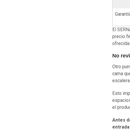
Garantí
El SERNA
precio f
ofrecida
No rev
Otro pun
cama que
escalera
Esto imp
espacios
el produ
Antes d
entrada 