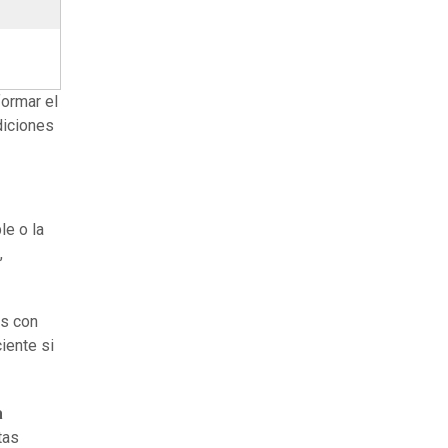
ormar el
diciones
le o la
,
os con
iente si
a
tas