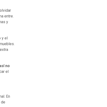
olvidar
ma entre.
nas y
 y el
 muebles.
extra
así no
car el
nal. En
s de