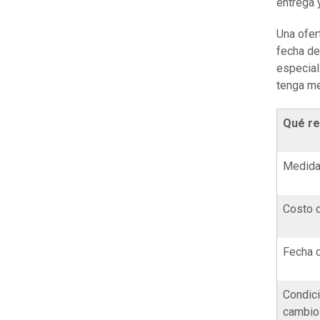
entrega 
Una ofert
fecha de
especial
tenga me
Qué re
Medida
Costo 
Fecha 
Condic
cambio