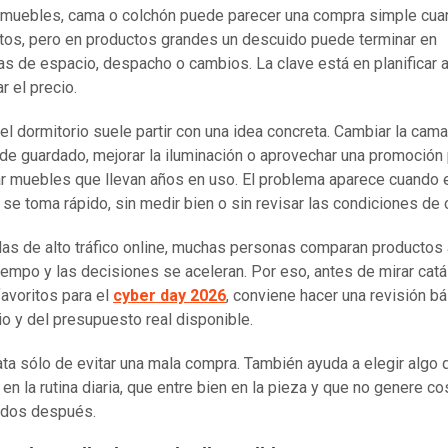
muebles, cama o colchón puede parecer una compra simple cua
os, pero en productos grandes un descuido puede terminar en
s de espacio, despacho o cambios. La clave está en planificar a
r el precio.
el dormitorio suele partir con una idea concreta. Cambiar la cam
de guardado, mejorar la iluminación o aprovechar una promoción
ar muebles que llevan años en uso. El problema aparece cuando 
 se toma rápido, sin medir bien o sin revisar las condiciones de
das de alto tráfico online, muchas personas comparan productos 
empo y las decisiones se aceleran. Por eso, antes de mirar cat
favoritos para el
cyber day 2026
, conviene hacer una revisión bá
io y del presupuesto real disponible.
ata sólo de evitar una mala compra. También ayuda a elegir algo 
 en la rutina diaria, que entre bien en la pieza y que no genere c
ados después.