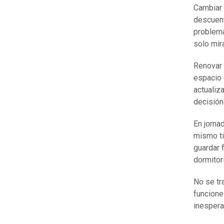
Cambiar 
descuent
problema
solo mira
Renovar 
espacio 
actualiz
decisión
En jorna
mismo ti
guardar 
dormitor
No se tr
funcione
inesper