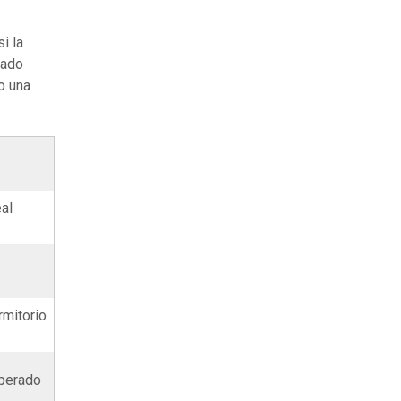
i la
mado
o una
al
rmitorio
sperado