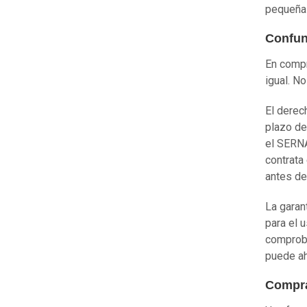
pequeñas
Confun
En compr
igual. No
El derec
plazo de
el SERNA
contrata
antes de
La garan
para el 
comproba
puede ah
Comprar