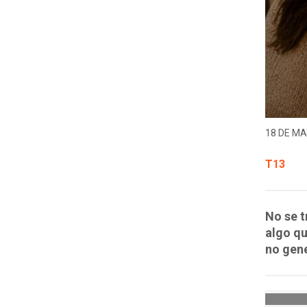
18 DE MA
T13
No se t
algo qu
no gen