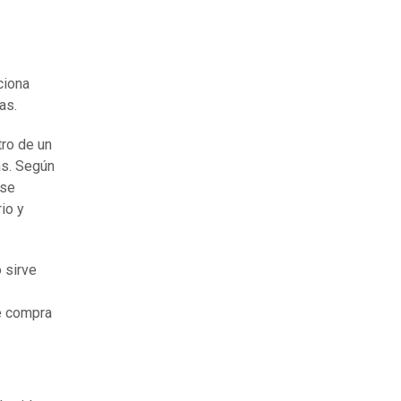
ciona
as.
tro de un
as. Según
 se
io y
o sirve
e compra