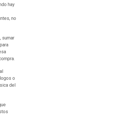
ndo hay
ntes, no
a, sumar
 para
esa
 compra.
al
álogos o
sica del
que
ostos