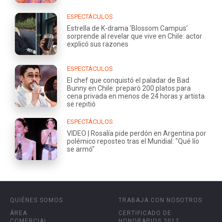
ESPECTÁCULOS
Estrella de K-drama ‘Blossom Campus’
sorprende al revelar que vive en Chile: actor
explicó sus razones
ESPECTÁCULOS
El chef que conquistó el paladar de Bad
Bunny en Chile: preparó 200 platos para
cena privada en menos de 24 horas y artista
se repitió
ESPECTÁCULOS
VIDEO | Rosalía pide perdón en Argentina por
polémico reposteo tras el Mundial: "Qué lío
se armó"
QUIÉNES SOMOS
TRABAJA CON NOSOTROS
ÁREA
CERTIFICADO DE
COMERCIAL
HONORARIOS 2012