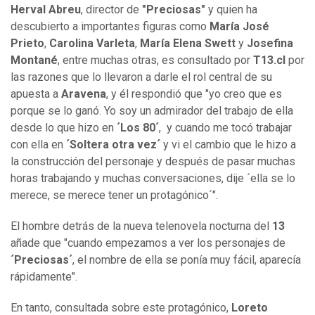
Herval Abreu
, director de
"Preciosas"
y quien ha
descubierto a importantes figuras como
María José
Prieto
,
Carolina Varleta
,
María Elena Swett
y
Josefina
Montané
, entre muchas otras, es consultado por
T13.cl
por
las razones que lo llevaron a darle el rol central de su
apuesta a
Aravena
, y él respondió que "yo creo que es
porque se lo ganó. Yo soy un admirador del trabajo de ella
desde lo que hizo en
´Los 80´
, y cuando me tocó trabajar
con ella en
´Soltera otra vez´
y vi el cambio que le hizo a
la construcción del personaje y después de pasar muchas
horas trabajando y muchas conversaciones, dije ´ella se lo
merece, se merece tener un protagónico´".
El hombre detrás de la nueva telenovela nocturna del
13
añade que "cuando empezamos a ver los personajes de
´Preciosas´
, el nombre de ella se ponía muy fácil, aparecía
rápidamente".
En tanto, consultada sobre este protagónico,
Loreto