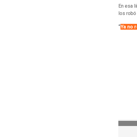
En esa l
los robó
“
Ya no 