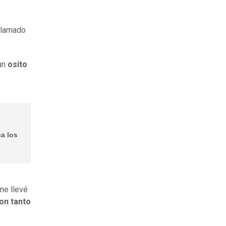
 llamado
un
osito
ca los
 me llevé
on tanto