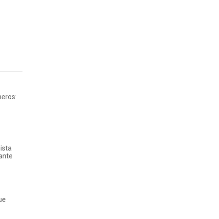
neros:
ista
iante
ue