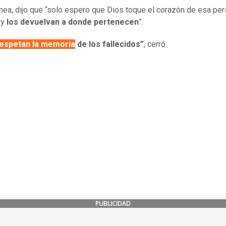
ínea, dijo que “solo espero que Dios toque el corazón de esa pe
 y
los devuelvan a donde pertenecen
”.
respetan la memoria
de los fallecidos”
, cerró.
PUBLICIDAD