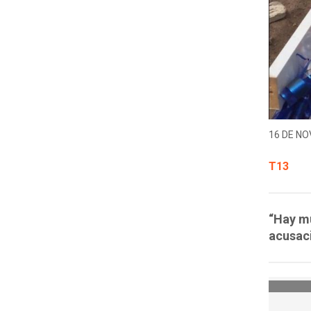
16 DE NO
T13
“Hay mu
acusaci