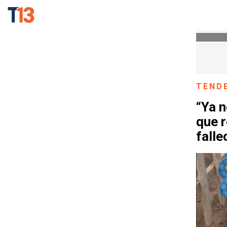
TEND
“Ya 
que 
falle