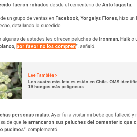
lecido fueron robados
desde el cementerio de
Antofagasta
.
 de un grupo de ventas en
Facebook
,
Yorgelys Flores
, hizo un
hecho, detallando lo sucedido.
i a algunas de ustedes les ofrecen peluches de
Ironman
,
Hulk
o 
blanco
,
por favor no los compren
”, señaló.
Lee También >
Los cuatro más letales están en Chile: OMS identifi
19 hongos más peligrosos
chas personas malas
. Ayer fui a visitar mi bebé que falleció y
esa de que
le arrancaron sus peluches del cementerio que c
o pusimos
”, complementó.