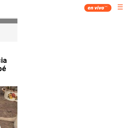
☰
ia
bé