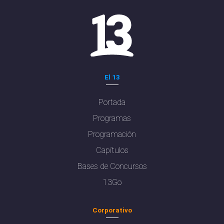
El 13
Portada
Programas
Programación
Capítulos
Bases de Concursos
13Go
Corporativo