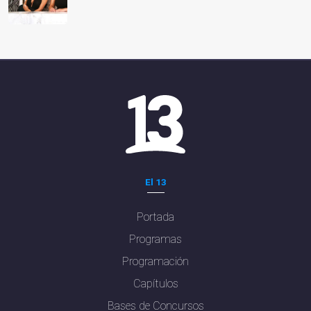
El 13
Portada
Programas
Programación
Capítulos
Bases de Concursos