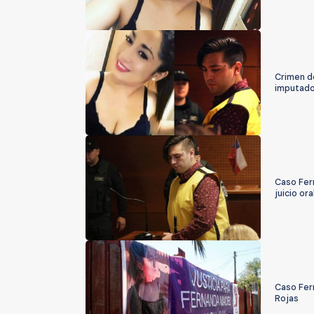
Crimen de
imputad
Caso Fern
juicio ora
Caso Fern
Rojas