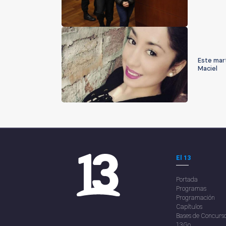
Este mart
Maciel
El 13
Portada
Programas
Programación
Capítulos
Bases de Concurs
13Go