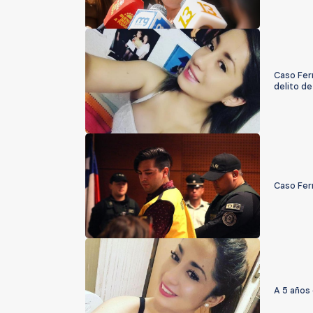
Caso Fern
delito d
Caso Fern
A 5 años 