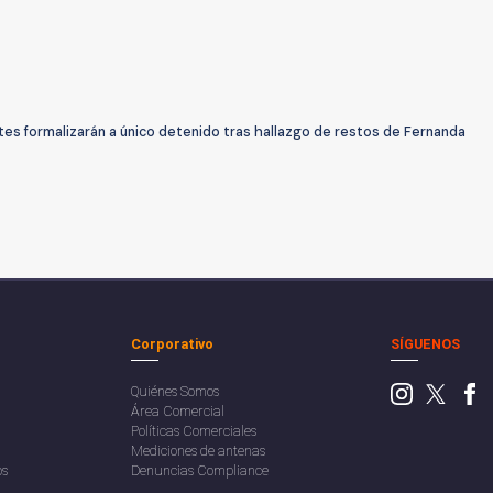
es formalizarán a único detenido tras hallazgo de restos de Fernanda
Corporativo
SÍGUENOS
Quiénes Somos
Área Comercial
Políticas Comerciales
Mediciones de antenas
os
Denuncias Compliance