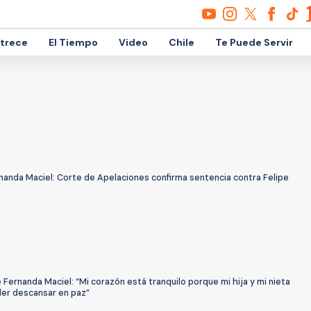
etrece
El Tiempo
Video
Chile
Te Puede Servir
nanda Maciel: Corte de Apelaciones confirma sentencia contra Felipe
Fernanda Maciel: “Mi corazón está tranquilo porque mi hija y mi nieta
der descansar en paz”