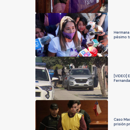
Hermana d
pésimo t
[VIDEO] E
Fernanda
Caso Maci
prisión p