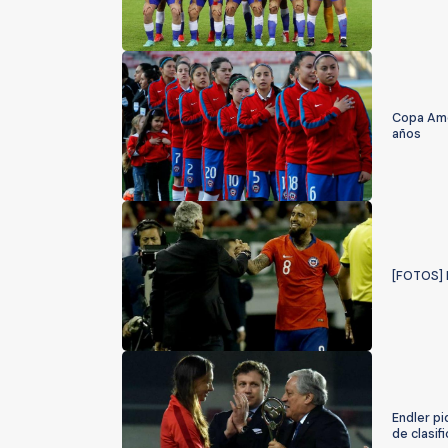
Copa Amé
años
[FOTOS] E
Endler pi
de clasifi