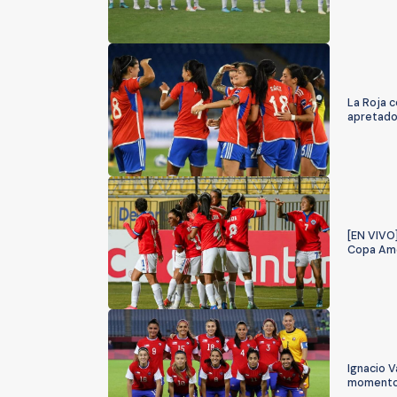
La Roja c
apretado
[EN VIVO]
Copa Amé
Ignacio V
momento p