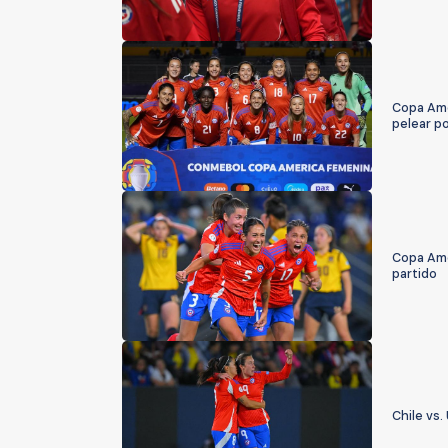
Copa Amé
pelear po
Copa Amé
partido
Chile vs