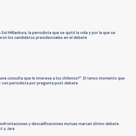
 Sol Millankura, la periodista que se quitó la vida y por la que se
aron los candidatos presidenciales en el debate
una consulta que le interese a los chilenos?": El tenso momento que
st con periodista por pregunta post debate
Confrontaciones y descalificaciones mutuas marcan último debate
t y Jara