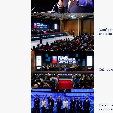
[Confiden
chats in
Cuándo es
Eleccion
se podrá