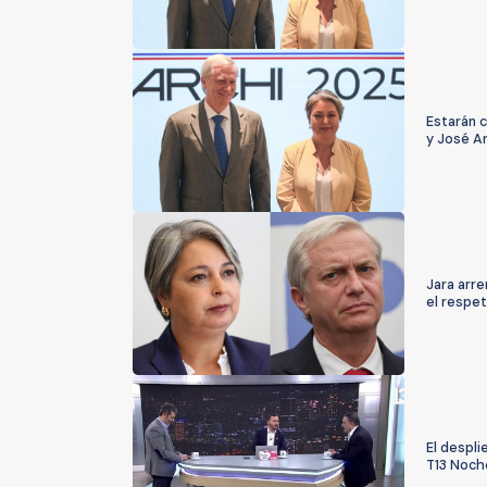
Estarán c
y José A
Jara arre
el respet
El despli
T13 Noch