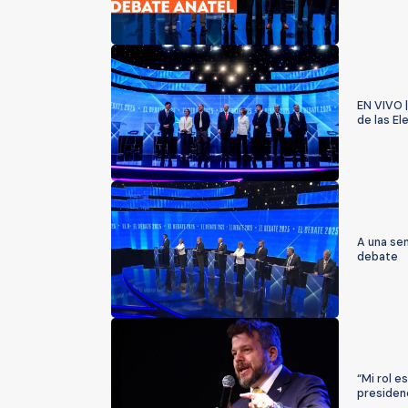
EN VIVO |
de las E
A una sem
debate
“Mi rol e
presidenc