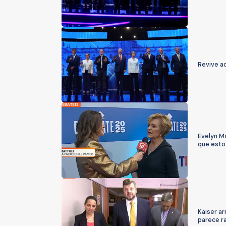
Revive aq
Evelyn Ma
que esto
Kaiser ar
parece r