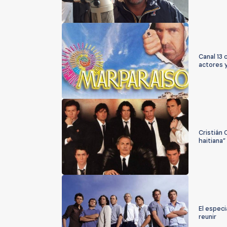
Canal 13
actores y
Cristián
haitiana”
El especi
reunir