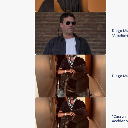
Diego Muñ
"Ampliar
Diego Mu
"Casi un 
accident