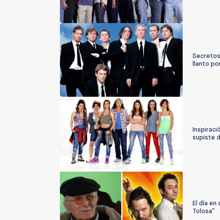
Secretos 
llanto po
Inspiraci
supiste 
El día en
Tolosa"