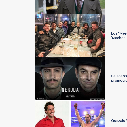
Los "Merc
'Machos 
Se acerc
promoci
Gonzalo 