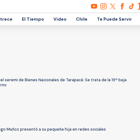
etrece
El Tiempo
Video
Chile
Te Puede Servir
el seremi de Bienes Nacionales de Tarapacá: Se trata de la 19ª baja
erno
ego Muñoz presentó a su pequeña hija en redes sociales