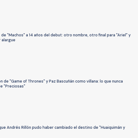
de "Machos" a 14 años del debut: otro nombre, otro final para "Ariel" y
r alargue
ón de "Game of Thrones" y Paz Bascuñán como villana: lo que nunca
de "Preciosas"
 que Andrés Rillón pudo haber cambiado el destino de "Huaiquimán y