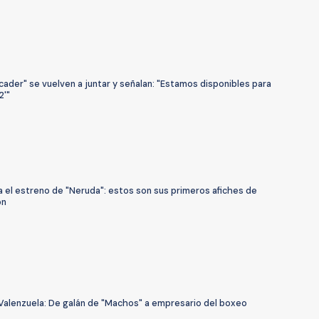
ader" se vuelven a juntar y señalan: "Estamos disponibles para
2'"
a el estreno de "Neruda": estos son sus primeros afiches de
ón
Valenzuela: De galán de "Machos" a empresario del boxeo