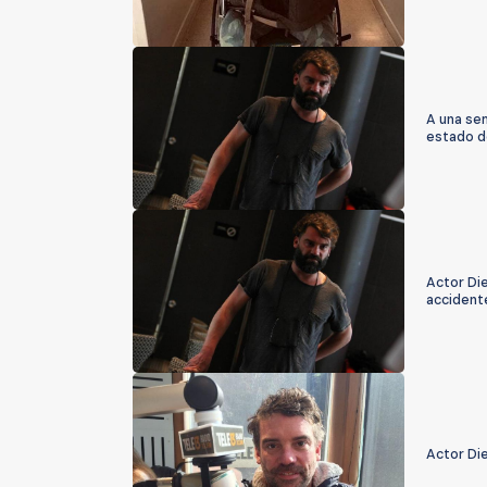
A una se
estado d
Actor Di
accident
Actor Di