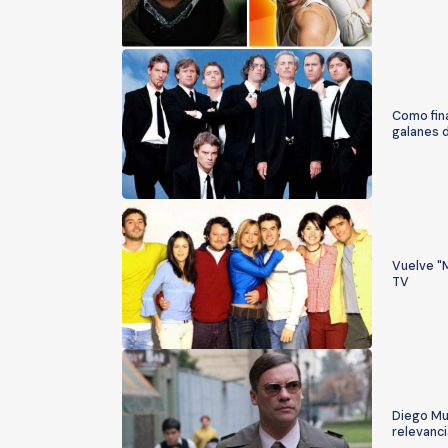
Como fina
galanes 
Vuelve "M
TV
Diego Mu
relevanci