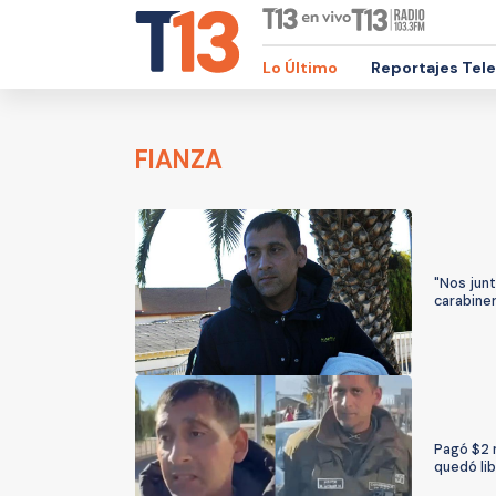
Lo Último
Reportajes Tel
FIANZA
"Nos junt
carabiner
Pagó $2 m
quedó li