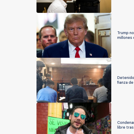
Trump no 
millones 
Detenido
fianza d
Condenan
libre tra