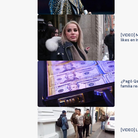
[VIDEO] M
likes en 
¿Pagó Qat
familia re
[VIDEO] L