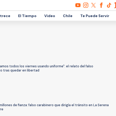
etrece
El Tiempo
Video
Chile
Te Puede Servir
amos todos los viernes usando uniforme": el relato del falso
o tras quedar en libertad
illones de fianza: falso carabinero que dirigía el tránsito en La Serena
bre