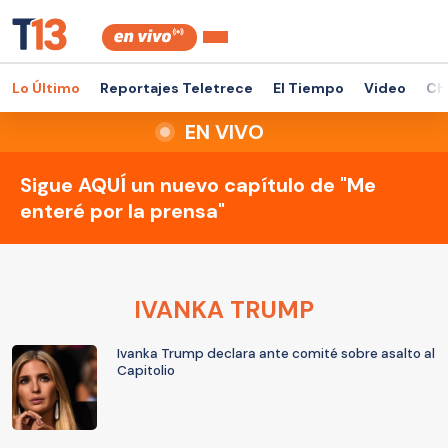
Lo Último
Reportajes Teletrece
El Tiempo
Video
Ch
EN VIVO
Sigue AQUÍ un nuevo capítulo de "Me
enteré por la prensa"
IVANKA TRUMP
Ivanka Trump declara ante comité sobre asalto al
Capitolio