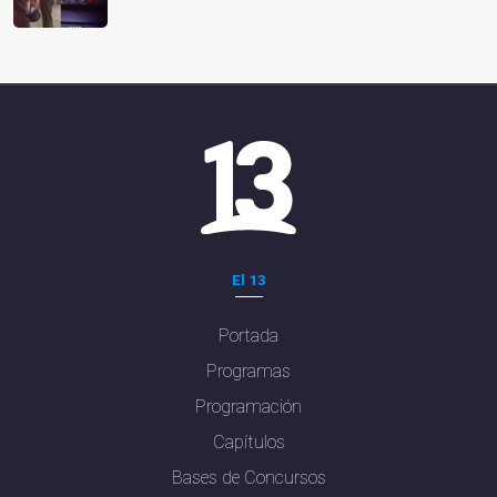
El 13
Portada
Programas
Programación
Capítulos
Bases de Concursos