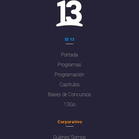
El 13
Portada
Programas
Programación
Capítulos
Bases de Concursos
13Go
Corporativo
Quiénes Somos