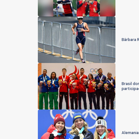
Bárbara R
Brasil do
participa
Alemania