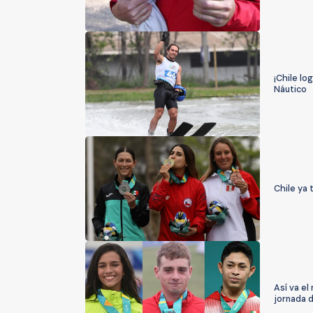
¡Chile lo
Náutico
Chile ya 
Así va e
jornada 