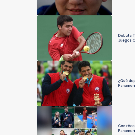
Debuta T
Juegos O
¿Qué depo
Panameri
Con réco
Panameri