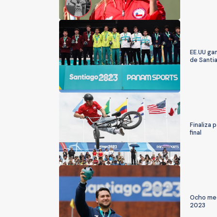
EE.UU gan
de Santi
Finaliza 
final
Ocho med
2023