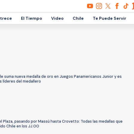
etrece
El Tiempo
Video
Chile
Te Puede Servir
le suma nueva medalla de oro en Juegos Panamericanos Junior y es
s líderes del medallero
l Plaza, pasando por Massú hasta Crovetto: Todas las medallas que
ido Chile en los JJ.OO