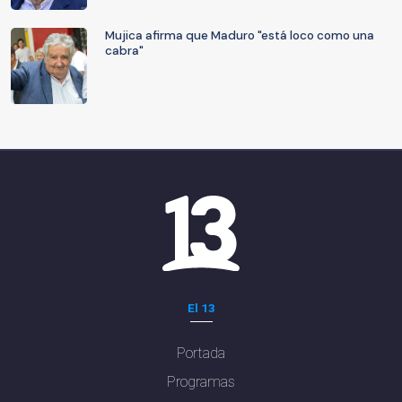
Mujica afirma que Maduro "está loco como una
cabra"
El 13
Portada
Programas