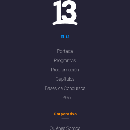
El 13
Portada
Programas
Programación
Capítulos
Bases de Concursos
13Go
Corporativo
Quiénes Somos