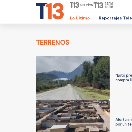
Lo Último
Reportajes Tel
TERRENOS
"Esto pre
compra il
Alertan m
por un te