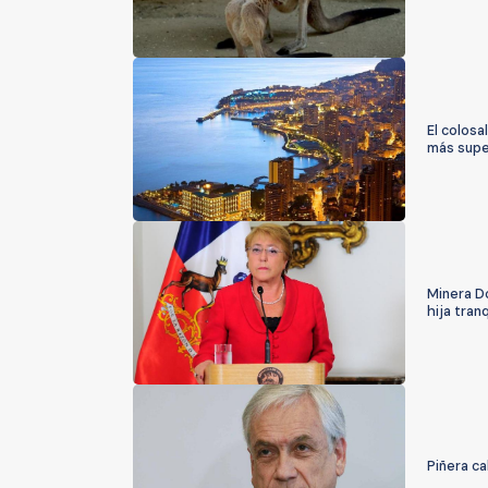
El colosa
más supe
Minera Do
hija tranq
Piñera ca