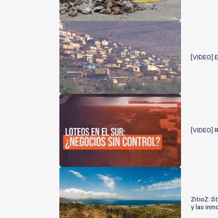
[VIDEO] 
[VIDEO] R
ZitioZ: 
y las inmo