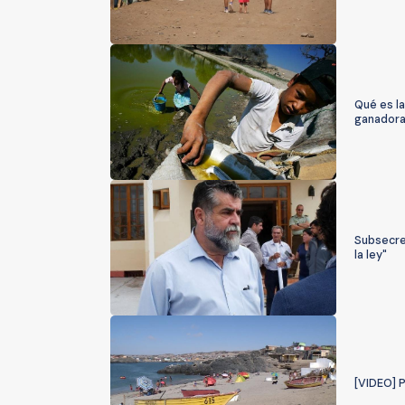
Qué es la
ganadora
Subsecret
la ley"
[VIDEO] 