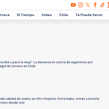
etrece
El Tiempo
Video
Chile
Te Puede Servir
scribe y pasó la vieja": La denuncia en contra de argentinos por
egal de terreno en Chile
ala calidad de suelos en Alto Hospicio: Entre balas, tomas y la lucha
rreno donde vivir