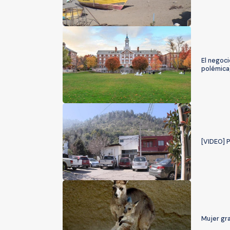
El negoci
polémica
[VIDEO] P
Mujer gr