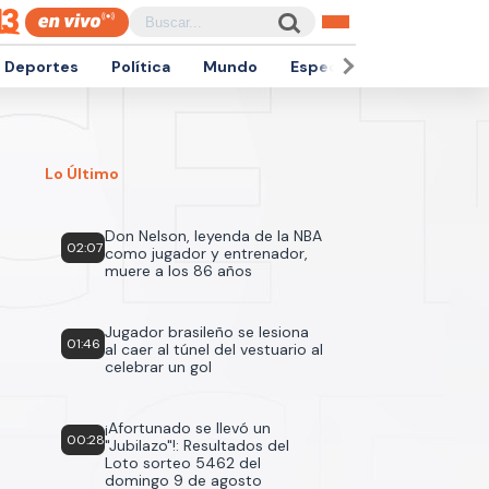
Deportes
Política
Mundo
Espectáculos
Empren
Lo Último
Don Nelson, leyenda de la NBA
02:07
como jugador y entrenador,
muere a los 86 años
Jugador brasileño se lesiona
01:46
al caer al túnel del vestuario al
celebrar un gol
¡Afortunado se llevó un
00:28
"Jubilazo"!: Resultados del
Loto sorteo 5462 del
domingo 9 de agosto