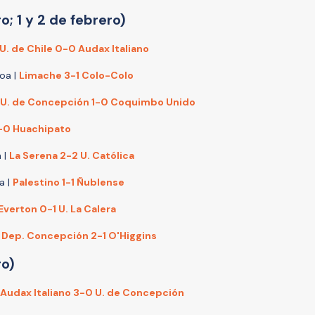
o; 1 y 2 de febrero)
U. de Chile 0-0 Audax Italiano
roa |
Limache 3-1 Colo-Colo
U. de Concepción 1-0 Coquimbo Unido
1-0 Huachipato
 |
La Serena 2-2 U. Católica
a |
Palestino 1-1 Ñublense
Everton 0-1 U. La Calera
|
Dep. Concepción 2-1 O'Higgins
ro)
Audax Italiano 3-0 U. de Concepción