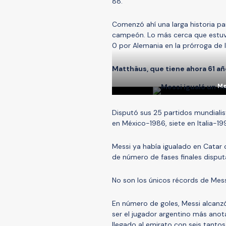
88.
Comenzó ahí una larga historia pa
campeón. Lo más cerca que estuvo
0 por Alemania en la prórroga de l
Matthäus, que tiene ahora 61 añ
Me
Disputó sus 25 partidos mundialis
en México-1986, siete en Italia-1
Messi ya había igualado en Catar 
de número de fases finales disput
No son los únicos récords de Mess
En número de goles, Messi alcanzó
ser el jugador argentino más anota
llegado al emirato con seis tantos