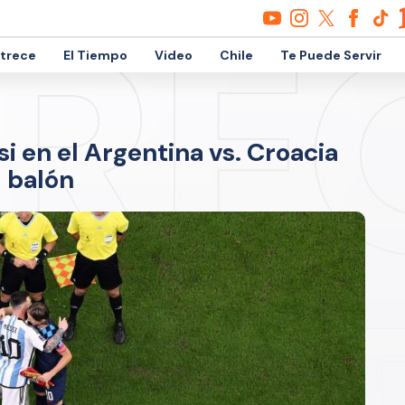
etrece
El Tiempo
Video
Chile
Te Puede Servir
i en el Argentina vs. Croacia
l balón