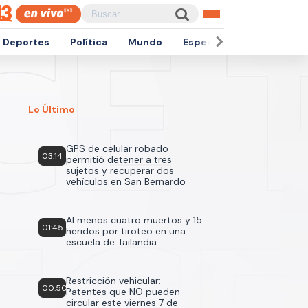
Deportes
Política
Mundo
Espectáculos
Empren
Lo Último
GPS de celular robado
03:14
permitió detener a tres
sujetos y recuperar dos
vehículos en San Bernardo
Al menos cuatro muertos y 15
01:45
heridos por tiroteo en una
escuela de Tailandia
Restricción vehicular:
00:50
Patentes que NO pueden
circular este viernes 7 de