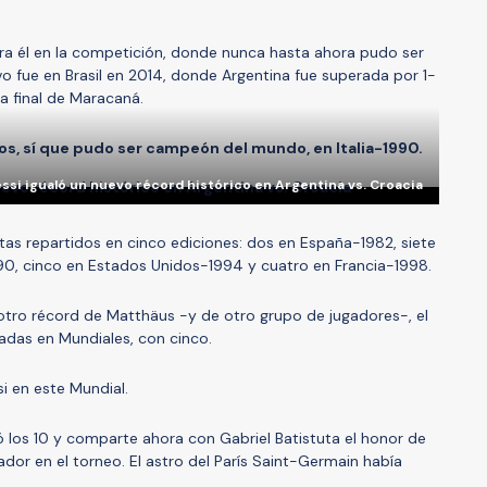
ra él en la competición, donde nunca hasta ahora pudo ser
 fue en Brasil en 2014, donde Argentina fue superada por 1-
a final de Maracaná.
os, sí que pudo ser campeón del mundo, en Italia-1990.
ssi igualó un nuevo récord histórico en Argentina vs. Croacia
tas repartidos en cinco ediciones: dos en España-1982, siete
990, cinco en Estados Unidos-1994 y cuatro en Francia-1998.
otro récord de Matthäus -y de otro grupo de jugadores-, el
adas en Mundiales, con cinco.
i en este Mundial.
 los 10 y comparte ahora con Gabriel Batistuta el honor de
dor en el torneo. El astro del París Saint-Germain había
.